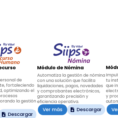
Módu
ecurso
Módulo de Nómina
Impul
Automatiza la gestión de nómina
personal de
tu ins
con una solución que facilita
te, fortaleciendo
que i
liquidaciones, pagos, novedades
d, optimizando el
electr
y comprobantes electrónicos,
 procesos
y pro
garantizando precisión y
jorando la gestión
autom
eficiencia operativa.
Ve
Ver más
Descargar
Descargar