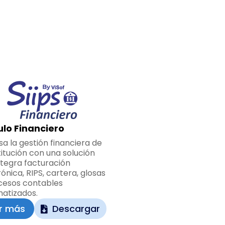
lo Financiero
sa la gestión financiera de
titución con una solución
ntegra facturación
ónica, RIPS, cartera, glosas
cesos contables
atizados.
r más
Descargar