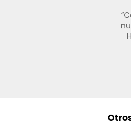
“C
nu
H
Otro