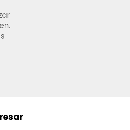
zar
en.
ás
resar