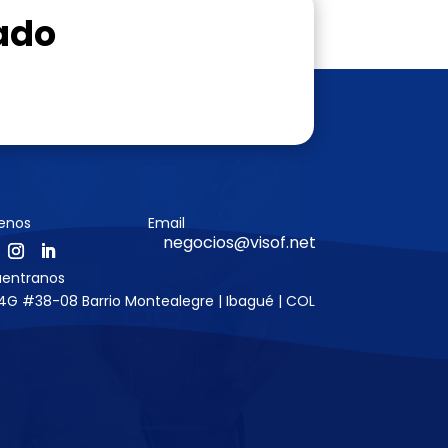
ado
enos
Email
negocios@visof.net
uentranos
4G #38-08 Barrio Montealegre | Ibagué | COL