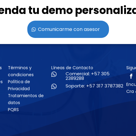
enda tu demo personaliz
Comunicarme con asesor
s
Términos y
Líneas de Contacto
Sigu
Comercial: +57 305

condiciones
2389288
es
Política de
Enc
Soporte: +57 317 3787382

Privacidad
Cra 
Tratamientos de
datos
PQRS