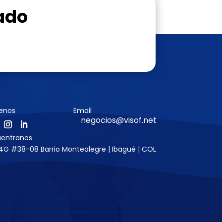
ado
enos
Email
negocios@visof.net
uentranos
4G #38-08 Barrio Montealegre | Ibagué | COL