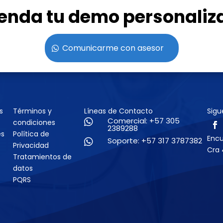
enda tu demo personaliz
Comunicarme con asesor
s
Términos y
Líneas de Contacto
Sigu
Comercial: +57 305

condiciones
2389288
es
Política de
Enc
Soporte: +57 317 3787382

Privacidad
Cra 
Tratamientos de
datos
PQRS